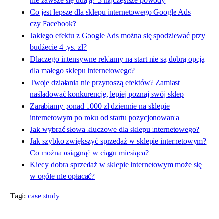
nie zawsze się udają? 3 najczęstsze powody
Co jest lepsze dla sklepu internetowego Google Ads
czy Facebook?
Jakiego efektu z Google Ads można się spodziewać przy
budżecie 4 tys. zł?
Dlaczego intensywne reklamy na start nie są dobrą opcją
dla małego sklepu internetowego?
Twoje działania nie przynoszą efektów? Zamiast
naśladować konkurencję, lepiej poznaj swój sklep
Zarabiamy ponad 1000 zł dziennie na sklepie
internetowym po roku od startu pozycjonowania
Jak wybrać słowa kluczowe dla sklepu internetowego?
Jak szybko zwiększyć sprzedaż w sklepie internetowym?
Co można osiągnąć w ciągu miesiąca?
Kiedy dobra sprzedaż w sklepie internetowym może się
w ogóle nie opłacać?
Tagi:
case study