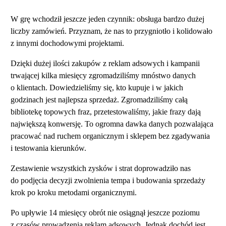
W grę wchodził jeszcze jeden czynnik: obsługa bardzo dużej
liczby zamówień. Przyznam, że nas to przygniotło i kolidowało
z innymi dochodowymi projektami.
Dzięki dużej ilości zakupów z reklam adsowych i kampanii
trwającej kilka miesięcy zgromadziliśmy mnóstwo danych
o klientach. Dowiedzieliśmy się, kto kupuje i w jakich
godzinach jest najlepsza sprzedaż. Zgromadziliśmy całą
bibliotekę topowych fraz, przetestowaliśmy, jakie frazy dają
największą konwersję. To ogromna dawka danych pozwalająca
pracować nad ruchem organicznym i sklepem bez zgadywania
i testowania kierunków.
Zestawienie wszystkich zysków i strat doprowadziło nas
do podjęcia decyzji zwolnienia tempa i budowania sprzedaży
krok po kroku metodami organicznymi.
Po upływie 14 miesięcy obrót nie osiągnął jeszcze poziomu
z czasów prowadzenia reklam adsowych. Jednak dochód jest