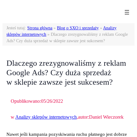
Przejdź
do
treści
Jesteś tutaj:
Strona główna
»
Blog o SXO i sprzedaży
»
Analizy
sklepów internetowych
»
Dlaczego zrezygnowaliśmy z reklam Google
Ads? Czy duża sprzedaż w sklepie zawsze jest sukcesem?
Dlaczego zrezygnowaliśmy z reklam
Google Ads? Czy duża sprzedaż
w sklepie zawsze jest sukcesem?
Opublikowano:
05/26/2022
w
Analizy sklepów internetowych
,
autor:
Daniel Wieczorek
Nawet jeśli kampania pozyskiwania ruchu płatnego jest dobrze