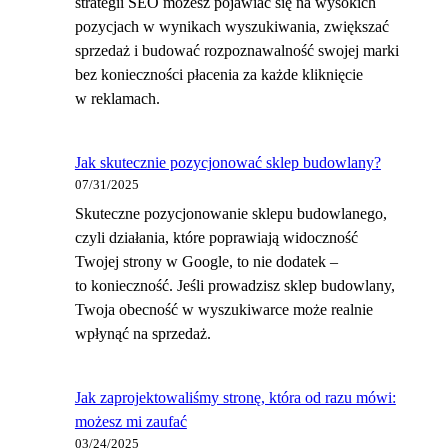
strategii SEO możesz pojawiać się na wysokich
pozycjach w wynikach wyszukiwania, zwiększać
sprzedaż i budować rozpoznawalność swojej marki
bez konieczności płacenia za każde kliknięcie
w reklamach.
Jak skutecznie pozycjonować sklep budowlany?
07/31/2025
Skuteczne pozycjonowanie sklepu budowlanego,
czyli działania, które poprawiają widoczność
Twojej strony w Google, to nie dodatek –
to konieczność. Jeśli prowadzisz sklep budowlany,
Twoja obecność w wyszukiwarce może realnie
wpłynąć na sprzedaż.
Jak zaprojektowaliśmy stronę, która od razu mówi:
możesz mi zaufać
03/24/2025