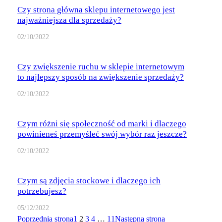
Czy strona główna sklepu internetowego jest
najważniejsza dla sprzedaży?
02/10/2022
Czy zwiększenie ruchu w sklepie internetowym
to najlepszy sposób na zwiększenie sprzedaży?
02/10/2022
Czym różni się społeczność od marki i dlaczego
powinieneś przemyśleć swój wybór raz jeszcze?
02/10/2022
Czym są zdjęcia stockowe i dlaczego ich
potrzebujesz?
05/12/2022
Poprzednia strona
1
2
3
4
…
11
Następna strona