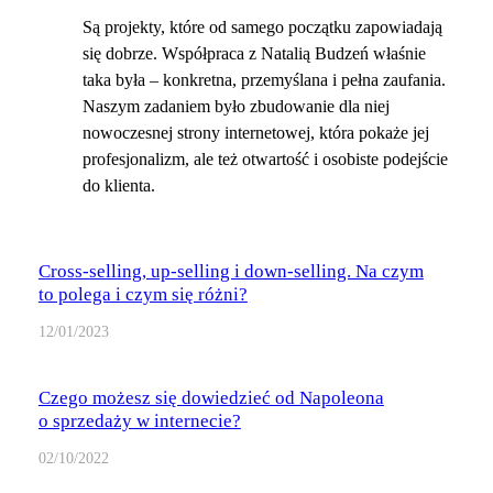
Są projekty, które od samego początku zapowiadają
się dobrze. Współpraca z Natalią Budzeń właśnie
taka była – konkretna, przemyślana i pełna zaufania.
Naszym zadaniem było zbudowanie dla niej
nowoczesnej strony internetowej, która pokaże jej
profesjonalizm, ale też otwartość i osobiste podejście
do klienta.
Cross-selling, up-selling i down-selling. Na czym
to polega i czym się różni?
12/01/2023
Czego możesz się dowiedzieć od Napoleona
o sprzedaży w internecie?
02/10/2022