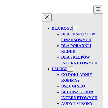
Przejdź
do
treści
DLA KOGO
DLA EKSPERTÓW
FINANSOWYCH
DLA PORADNI I
KLINIK
DLA SKLEPÓW
INTERNETOWYCH
USŁUGI
CO DOKŁADNIE
ROBIMY?
USŁUGI SEO
BUDOWA STRON
INTERNETOWYCH
AUDYT STRONY