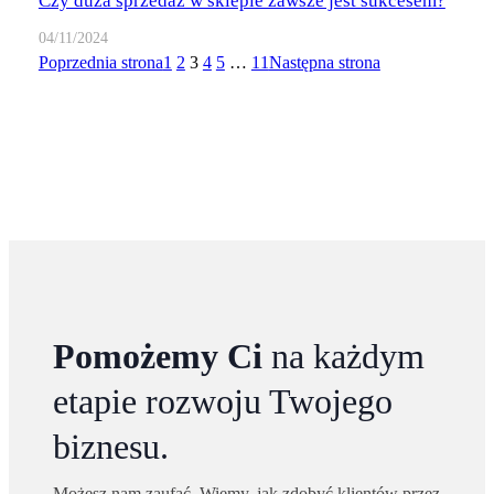
Czy duża sprzedaż w sklepie zawsze jest sukcesem?
04/11/2024
Poprzednia strona
1
2
3
4
5
…
11
Następna strona
Pomożemy Ci
na każdym
etapie rozwoju Twojego
biznesu.
Możesz nam zaufać. Wiemy, jak zdobyć klientów przez