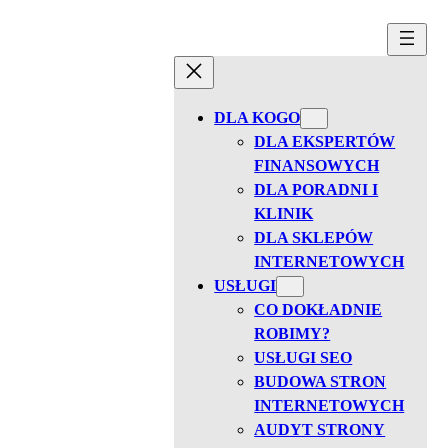
Przejdź
do
treści
DLA KOGO
DLA EKSPERTÓW
FINANSOWYCH
DLA PORADNI I
KLINIK
DLA SKLEPÓW
INTERNETOWYCH
USŁUGI
CO DOKŁADNIE
ROBIMY?
USŁUGI SEO
BUDOWA STRON
INTERNETOWYCH
AUDYT STRONY