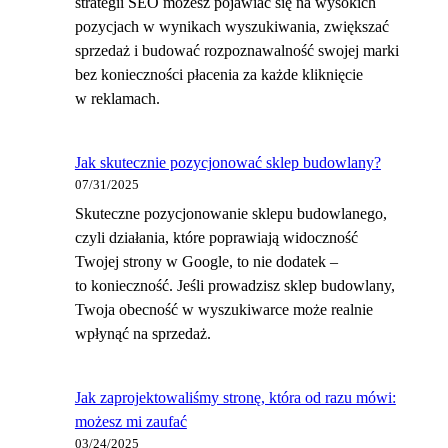
strategii SEO możesz pojawiać się na wysokich
pozycjach w wynikach wyszukiwania, zwiększać
sprzedaż i budować rozpoznawalność swojej marki
bez konieczności płacenia za każde kliknięcie
w reklamach.
Jak skutecznie pozycjonować sklep budowlany?
07/31/2025
Skuteczne pozycjonowanie sklepu budowlanego,
czyli działania, które poprawiają widoczność
Twojej strony w Google, to nie dodatek –
to konieczność. Jeśli prowadzisz sklep budowlany,
Twoja obecność w wyszukiwarce może realnie
wpłynąć na sprzedaż.
Jak zaprojektowaliśmy stronę, która od razu mówi:
możesz mi zaufać
03/24/2025