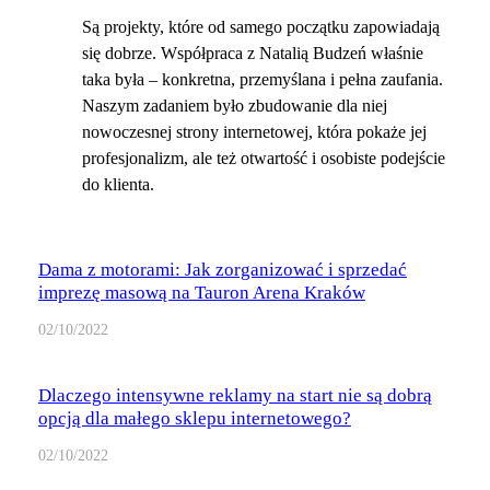
Są projekty, które od samego początku zapowiadają
się dobrze. Współpraca z Natalią Budzeń właśnie
taka była – konkretna, przemyślana i pełna zaufania.
Naszym zadaniem było zbudowanie dla niej
nowoczesnej strony internetowej, która pokaże jej
profesjonalizm, ale też otwartość i osobiste podejście
do klienta.
Dama z motorami: Jak zorganizować i sprzedać
imprezę masową na Tauron Arena Kraków
02/10/2022
Dlaczego intensywne reklamy na start nie są dobrą
opcją dla małego sklepu internetowego?
02/10/2022