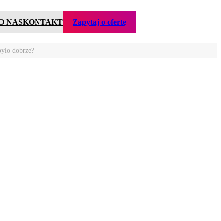
O NAS
KONTAKT
Zapytaj o ofertę
było dobrze?