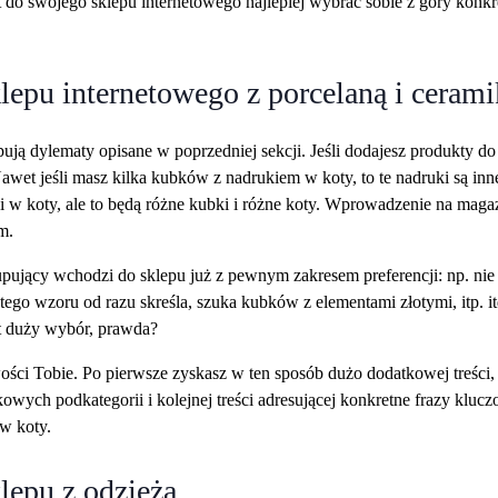
 do swojego sklepu internetowego najlepiej wybrać sobie z góry konkre
lepu internetowego z porcelaną i cerami
ą dylematy opisane w poprzedniej sekcji. Jeśli dodajesz produkty do k
awet jeśli masz kilka kubków z nadrukiem w koty, to te nadruki są inn
 w koty, ale to będą różne kubki i różne koty. Wprowadzenie na magaz
m.
pujący wchodzi do sklepu już z pewnym zakresem preferencji: np. nie
tego wzoru od razu skreśla, szuka kubków z elementami złotymi, itp. it
st duży wybór, prawda?
ości Tobie. Po pierwsze zyskasz w ten sposób dużo dodatkowej treści
kowych podkategorii i kolejnej treści adresującej konkretne frazy kluc
w koty.
lepu z odzieżą