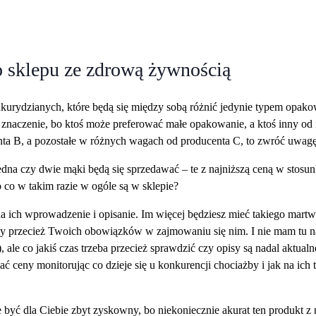
o sklepu ze zdrową żywnością
kurydzianych, które będą się między sobą różnić jedynie typem opako
naczenie, bo ktoś może preferować małe opakowanie, a ktoś inny od ra
ta B, a pozostałe w różnych wagach od producenta C, to zwróć uwagę 
edna czy dwie mąki będą się sprzedawać – te z najniższą ceną w stosun
 co w takim razie w ogóle są w sklepie?
a ich wprowadzenie i opisanie. Im więcej będziesz mieć takiego mart
 przecież Twoich obowiązków w zajmowaniu się nim. I nie mam tu n
), ale co jakiś czas trzeba przecież sprawdzić czy opisy są nadal aktua
wać ceny monitorując co dzieje się u konkurencji chociażby i jak na ich
być dla Ciebie zbyt zyskowny, bo niekoniecznie akurat ten produkt z 