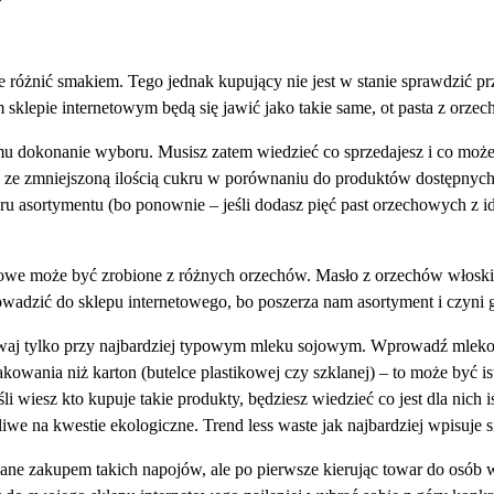
różnić smakiem. Tego jednak kupujący nie jest w stanie sprawdzić p
 sklepie internetowym będą się jawić jako takie same, ot pasta z orz
e mu dokonanie wyboru. Musisz zatem wiedzieć co sprzedajesz i co 
 ze zmniejszoną ilością cukru w porównaniu do produktów dostępnyc
ru asortymentu (bo ponownie – jeśli dodasz pięć past orzechowych z i
chowe może być zrobione z różnych orzechów. Masło z orzechów włosk
rowadzić do sklepu internetowego, bo poszerza nam asortyment i czyni 
tawaj tylko przy najbardziej typowym mleku sojowym. Wprowadź mle
wania niż karton (butelce plastikowej czy szklanej) – to może być isto
i wiesz kto kupuje takie produkty, będziesz wiedzieć co jest dla nic
we na kwestie ekologiczne. Trend less waste jak najbardziej wpisuje si
wane zakupem takich napojów, ale po pierwsze kierując towar do osób 