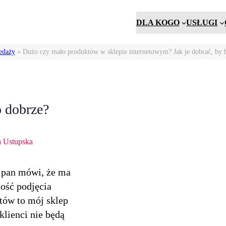
DLA KOGO
USŁUGI
edaży
»
Dużo czy mało produktów w sklepie internetowym? Jak je dobrać, by 
o dobrze?
a Ustupska
z pan mówi, że ma
ość podjęcia
któw to mój sklep
klienci nie będą