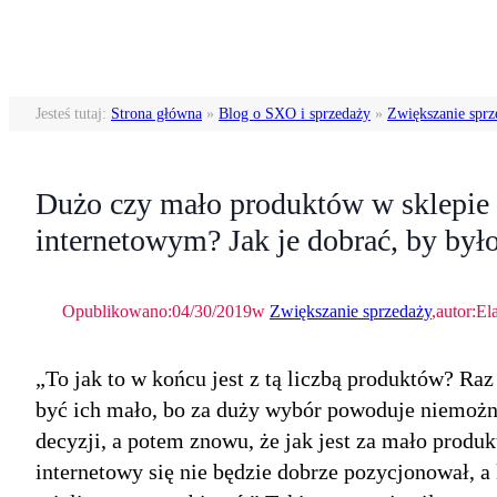
Przejdź
do
treści
Jesteś tutaj:
Strona główna
»
Blog o SXO i sprzedaży
»
Zwiększanie sprz
Dużo czy mało produktów w sklepie
internetowym? Jak je dobrać, by był
Opublikowano:
04/30/2019
w
Zwiększanie sprzedaży
,
autor:
El
„To jak to w końcu jest z tą liczbą produktów? Ra
być ich mało, bo za duży wybór powoduje niemożn
decyzji, a potem znowu, że jak jest za mało produ
internetowy się nie będzie dobrze pozycjonował, a 