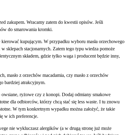
rzed zakupem. Wracamy zatem do kwestii opisów. Jeśli
echów do smarowania kromki.
może kierować kupującym. W przypadku wyboru masła orzechowego
h w sklepach stacjonarnych. Zatem tego typu wiedza pomoże
dentycznym składem, gdzie tylko waga i producent będzie inny,
ich, masło z orzechów macadamia, czy masło z orzechów
go bardziej atrakcyjnym.
ko owsiane, ryżowe czy z konopi. Dodaj odmiany smakowe
tne dla odbiorców, którzy chcą stać się less waste. I tu znowu
h istotne. W tym konkretnym wypadku można założyć, że takie
ę w ich preferencje.
wege nie wykluczasz alergików (a w drugą stronę już może