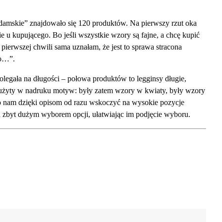
damskie” znajdowało się 120 produktów. Na pierwszy rzut oka
u kupującego. Bo jeśli wszystkie wzory są fajne, a chcę kupić
ierwszej chwili sama uznałam, że jest to sprawa stracona
no…”.
 polegała na długości – połowa produktów to legginsy długie,
a użyty w nadruku motyw: były zatem wzory w kwiaty, były wzory
ło nam dzięki opisom od razu wskoczyć na wysokie pozycje
 zbyt dużym wyborem opcji, ułatwiając im podjęcie wyboru.