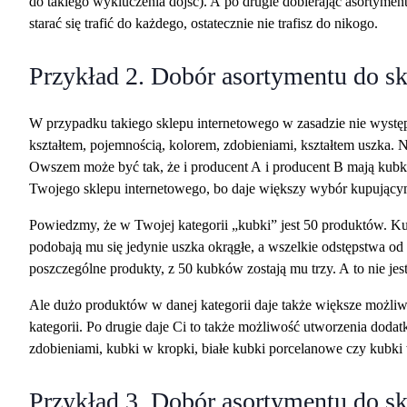
do takiego wykluczenia dojść). A po drugie dobierając asortyment
starać się trafić do każdego, ostatecznie nie trafisz do nikogo.
Przykład 2. Dobór asortymentu do sk
W przypadku takiego sklepu internetowego w zasadzie nie występuj
kształtem, pojemnością, kolorem, zdobieniami, kształtem uszka. N
Owszem może być tak, że i producent A i producent B mają kubki
Twojego sklepu internetowego, bo daje większy wybór kupujący
Powiedzmy, że w Twojej kategorii „kubki” jest 50 produktów. Ku
podobają mu się jedynie uszka okrągłe, a wszelkie odstępstwa od 
poszczególne produkty, z 50 kubków zostają mu trzy. A to nie je
Ale dużo produktów w danej kategorii daje także większe możliw
kategorii. Po drugie daje Ci to także możliwość utworzenia dodat
zdobieniami, kubki w kropki, białe kubki porcelanowe czy kubki 
Przykład 3. Dobór asortymentu do sk