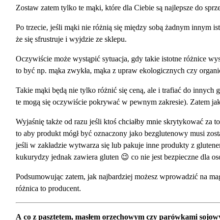
Zostaw zatem tylko te mąki, które dla Ciebie są najlepsze do sprz
Po trzecie, jeśli mąki nie różnią się między sobą żadnym innym 
że się sfrustruje i wyjdzie ze sklepu.
Oczywiście może wystąpić sytuacja, gdy takie istotne różnice 
to być np. mąka zwykła, mąka z upraw ekologicznych czy organ
Takie mąki będą nie tylko różnić się ceną, ale i trafiać do inny
te mogą się oczywiście pokrywać w pewnym zakresie). Zatem jak 
Wyjaśnię także od razu jeśli ktoś chciałby mnie skrytykować za t
to aby produkt mógł być oznaczony jako bezglutenowy musi zosta
jeśli w zakładzie wytwarza się lub pakuje inne produkty z glute
kukurydzy jednak zawiera gluten 😉 co nie jest bezpieczne dla osó
Podsumowując zatem, jak najbardziej możesz wprowadzić na mag
różnica to producent.
A co z pasztetem, masłem orzechowym czy parówkami sojow