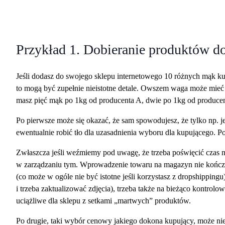
Przykład 1. Dobieranie produktów d
Jeśli dodasz do swojego sklepu internetowego 10 różnych mąk ku
to mogą być zupełnie nieistotne detale. Owszem waga może mieć z
masz pięć mąk po 1kg od producenta A, dwie po 1kg od producen
Po pierwsze może się okazać, że sam spowodujesz, że tylko np. j
ewentualnie robić tło dla uzasadnienia wyboru dla kupującego. Po
Zwłaszcza jeśli weźmiemy pod uwagę, że trzeba poświęcić czas n
w zarządzaniu tym. Wprowadzenie towaru na magazyn nie kończy
(co może w ogóle nie być istotne jeśli korzystasz z dropshippingu
i trzeba zaktualizować zdjęcia), trzeba także na bieżąco kontrolo
uciążliwe dla sklepu z setkami „martwych” produktów.
Po drugie, taki wybór cenowy jakiego dokona kupujący, może nie 