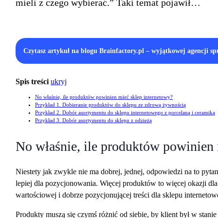
mieli z czego wybierać.” Taki temat pojawił…
Czytasz artykuł na blogu Brainfactory.pl – wyjątkowej agencji 
Spis treści
ukryj
No właśnie, ile produktów powinien mieć sklep internetowy?
Przykład 1. Dobieranie produktów do sklepu ze zdrową żywnością
Przykład 2. Dobór asortymentu do sklepu internetowego z porcelaną i ceramiką
Przykład 3. Dobór asortymentu do sklepu z odzieżą
No właśnie, ile produktów powinien 
Niestety jak zwykle nie ma dobrej, jednej, odpowiedzi na to pyt
lepiej dla pozycjonowania. Więcej produktów to więcej okazji d
wartościowej i dobrze pozycjonującej treści dla sklepu interneto
Produkty muszą się czymś różnić od siebie, by klient był w stan