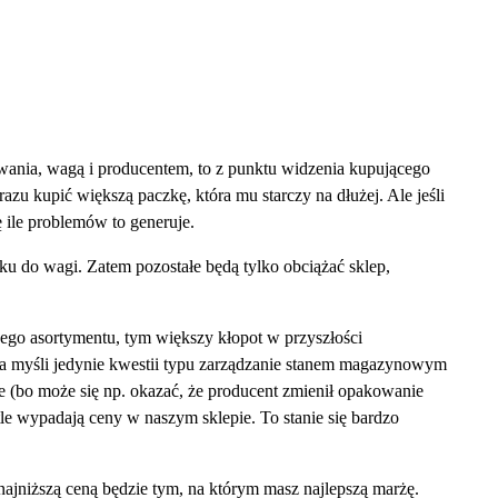
wania, wagą i producentem, to z punktu widzenia kupującego
zu kupić większą paczkę, która mu starczy na dłużej. Ale jeśli
ile problemów to generuje.
ku do wagi. Zatem pozostałe będą tylko obciążać sklep,
wego asortymentu, tym większy kłopot w przyszłości
a myśli jedynie kwestii typu zarządzanie stanem magazynowym
lne (bo może się np. okazać, że producent zmienił opakowanie
 tle wypadają ceny w naszym sklepie. To stanie się bardzo
najniższą ceną będzie tym, na którym masz najlepszą marżę.