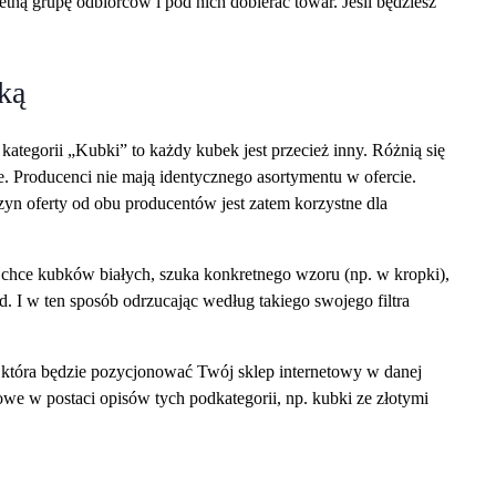
tną grupę odbiorców i pod nich dobierać towar. Jeśli będziesz
ką
ategorii „Kubki” to każdy kubek jest przecież inny. Różnią się
e. Producenci nie mają identycznego asortymentu w ofercie.
yn oferty od obu producentów jest zatem korzystne dla
 chce kubków białych, szuka konkretnego wzoru (np. w kropki),
d. I w ten sposób odrzucając według takiego swojego filtra
, która będzie pozycjonować Twój sklep internetowy w danej
zowe w postaci opisów tych podkategorii, np. kubki ze złotymi