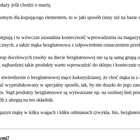
edaży jeśli chodzi o marżę.
istotnym dla kupującego elementem, to w jaki sposób (inny niż na baz
występują i to wówczas uzasadnia konieczność wprowadzania na maga
icznych, a także mąka bezglutenowa z odpowiednim oznaczeniem przek
ch grup docelowych (osoby na diecie bezglutenowej nie są tą samą grup
najbardziej takie produkty warto wprowadzić do sklepu i koniecznie o
o stwierdzenie o bezglutenowej mące kukurydzianej, że choć mąka ta z d
ć wyprodukowany w specjalny sposób, tak, by nie doszło do jego zani
nem. Stąd produkty bezglutenowe są wytwarzane np. na osobnej linii p
b z alergią na ten składnik.
azyn mąkę w kilku wagach i kilku odmianach (zwykła, bio, bezgluten
ymi?