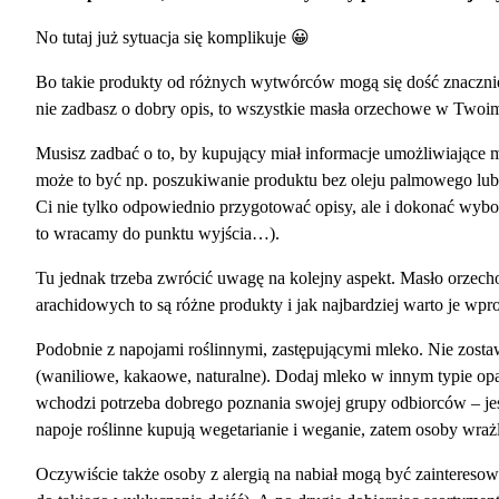
No tutaj już sytuacja się komplikuje 😀
Bo takie produkty od różnych wytwórców mogą się dość znacznie 
nie zadbasz o dobry opis, to wszystkie masła orzechowe w Twoim
Musisz zadbać o to, by kupujący miał informacje umożliwiając
może to być np. poszukiwanie produktu bez oleju palmowego lub
Ci nie tylko odpowiednio przygotować opisy, ale i dokonać wybo
to wracamy do punktu wyjścia…).
Tu jednak trzeba zwrócić uwagę na kolejny aspekt. Masło orze
arachidowych to są różne produkty i jak najbardziej warto je wp
Podobnie z napojami roślinnymi, zastępującymi mleko. Nie zos
(waniliowe, kakaowe, naturalne). Dodaj mleko w innym typie opako
wchodzi potrzeba dobrego poznania swojej grupy odbiorców – jeśl
napoje roślinne kupują wegetarianie i weganie, zatem osoby wrażli
Oczywiście także osoby z alergią na nabiał mogą być zaintereso