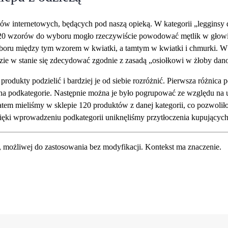
ów internetowych, będących pod naszą opieką. W kategorii „legginsy 
 120 wzorów do wyboru mogło rzeczywiście powodować mętlik w głowie 
yboru między tym wzorem w kwiatki, a tamtym w kwiatki i chmurki. W p
ędzie w stanie się zdecydować zgodnie z zasadą „osiołkowi w żłoby da
 produkty podzielić i bardziej je od siebie rozróżnić. Pierwsza różnica
ł na podkategorie. Następnie można je było pogrupować ze względu n
zatem mieliśmy w sklepie 120 produktów z danej kategorii, co pozwoli
ięki wprowadzeniu podkategorii uniknęliśmy przytłoczenia kupujących
 możliwej do zastosowania bez modyfikacji. Kontekst ma znaczenie.