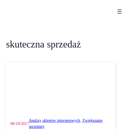
Przejdź
do
treści
skuteczna sprzedaż
Analizy sklepów internetowych
, 
Zwiększanie
08/19/2017
sprzedaży