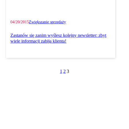
04/20/2015
Zwiększanie sprzedaży
Zastanów się zanim wyślesz kolejny newsletter: zbyt
wiele informacji zabija klienta!
1
2
3