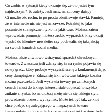
Co zrobić w sytuacji kiedy okazuje się, że oto jesteś tym
najdroższym? To zależy. Jeśli masz narzut ceny dający
Ci możliwość ruchu, to po prostu obniż swoje stawki. Pamiętaj,
że w internecie nic nie jest na zawsze. Potraktuj to jako
posuniecie strategiczne i tylko na jakiś czas. Możesz zatem
wprowadzić promocję, możesz zrobić wyprzedaż. Przy okazji
wysłać do klientów newsletter czy pochwalić się taką akcją
na swoich kanałach social media.
Możesz także chwilowo wstrzymać sprzedaż określonych
towarów. Zwłaszcza jeśli zdarzy się, że na rynku pojawia się
nowy gracz, który próbuje wyczyścić scenę z konkurencji dając
ceny dumpingowe. Zdarza się tak i wówczas takiego kozaka
można przeczekać. Jeśli wystawia towary po zaniżonych
cenach i musi do takiego interesu stale dopłacać to szybko
zniknie z rynku, bo na dłuższą metę nie da się takiego stylu
prowadzenia biznesu wytrzymać. Może też być tak, że ktoś
chce pozbyć się zalegającego w magazynach towaru
i wyprzedaje go po kosztach czy nawet poniżej kosztów, byle