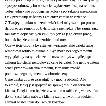
słyszysz odmowę, bo właściciel wykosztował się na remont.
Tobie jednak nie podobają się kolory i po zakupie mieszkania
i tak przemalujesz ściany i zmienisz kafelki w łazience.
Z Twojego punktu widzenia właściciel mógł sobie po prostu
darować ten remont bo była to stara pieniędzy. Nie zamierzasz
mu zatem dopłacać tych kilku tysięcy za jego ekstra pracę,
bo i tak będziesz musiał zrobić to od nowa.
Oczywiście osobną kwestią jest wrażenie jakie dzięki temu
remontowi robiło mieszkanie. Być może bez tego remontu
wyglądałoby na tyle źle, że nie rozważałbyś w ogóle jego
zakupu lub chciał negocjować cenę bardziej. Nie neguję zatem
sensu przeprowadzenia remontu, lecz skuteczność
podnoszonego argumentu w obronie ceny.
Cenę trzeba dobrze uzasadnić, by móc ją obronić. Aby
to zrobić, lepiej jest spojrzeć na sprawę z punktu widzenia
klienta. Dzięki temu będziesz w stanie ustalić cenę w stosunku
do korzyści jakie nabywa klient razem z Twoim produktem,
zamiast w stosunku do Twoich kosztów.