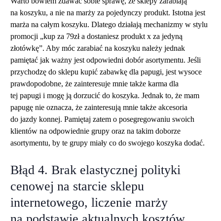
Warto bowiem zdawać sobie sprawę, że sklepy zarabiają
na koszyku, a nie na marży za pojedynczy produkt. Istotna jest
marża na całym koszyku. Dlatego działają mechanizmy w stylu
promocji „kup za 79zł a dostaniesz produkt x za jedyną
złotówkę”. Aby móc zarabiać na koszyku należy jednak
pamiętać jak ważny jest odpowiedni dobór asortymentu. Jeśli
przychodzę do sklepu kupić zabawkę dla papugi, jest wysoce
prawdopodobne, że zainteresuje mnie także karma dla
tej papugi i mogę ją dorzucić do koszyka. Jednak to, że mam
papugę nie oznacza, że zainteresują mnie także akcesoria
do jazdy konnej. Pamiętaj zatem o posegregowaniu swoich
klientów na odpowiednie grupy oraz na takim doborze
asortymentu, by te grupy miały co do swojego koszyka dodać.
Błąd 4. Brak elastycznej polityki
cenowej na starcie sklepu
internetowego, liczenie marży
na podstawie aktualnych kosztów.