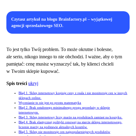
Czytasz artykuł na blogu Brainfactory.pl – wyjątkowej
agencji sprzedażowego SEO.
To jest tylko Twój problem. To może okrutne i bolesne,
ale serio, nikogo innego to nie obchodzi. I ważne, aby o tym
pamiętać: cenę musisz wyznaczyć tak, by klienci chcieli
w Twoim sklepie kupować.
Spis treści
ukryj
Błąd 1. Sklep internetowy kopiuje ceny z reala i nie monitoruje cen w innych
sklepach online.
Wycenianie to nie jest po prostu matematyka
Błąd 2. Brak ustalonego minimalnego progu sprzedaży w sklepie
internetowym.
Błąd 3. Sklep internetowy liczy marże na produktach zamiast na koszyku.
Błąd 4. Brak elastycznej polityki cenowej na starcie sklepu internetowego,
liczenie marży na podstawie aktualnych kosztów.
Błąd 5. Sklep nie monitoruje cen najpopularniejszych produktów