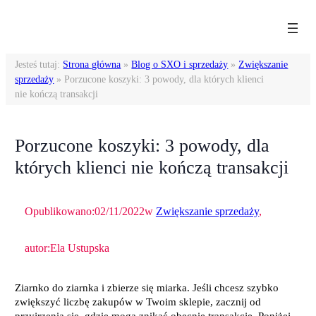
Przejdź
do
treści
Jesteś tutaj:
Strona główna
»
Blog o SXO i sprzedaży
»
Zwiększanie
sprzedaży
»
Porzucone koszyki: 3 powody, dla których klienci
nie kończą transakcji
Porzucone koszyki: 3 powody, dla
których klienci nie kończą transakcji
Opublikowano:
02/11/2022
w
Zwiększanie sprzedaży
,
autor:
Ela Ustupska
Ziarnko do ziarnka i zbierze się miarka. Jeśli chcesz szybko
zwiększyć liczbę zakupów w Twoim sklepie, zacznij od