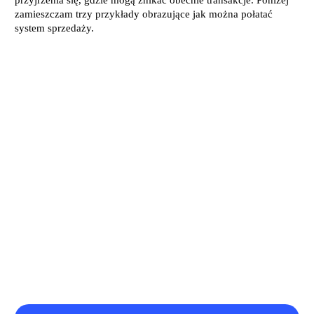
przyjrzenia się, gdzie mogą znikać obecnie transakcje. Poniżej
zamieszczam trzy przykłady obrazujące jak można połatać
system sprzedaży.