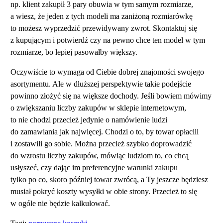
np. klient zakupił 3 pary obuwia w tym samym rozmiarze,
a wiesz, że jeden z tych modeli ma zaniżoną rozmiarówkę
to możesz wyprzedzić przewidywany zwrot. Skontaktuj się
z kupującym i potwierdź czy na pewno chce ten model w tym
rozmiarze, bo lepiej pasowałby większy.
Oczywiście to wymaga od Ciebie dobrej znajomości swojego
asortymentu. Ale w dłuższej perspektywie takie podejście
powinno złożyć się na większe dochody. Jeśli bowiem mówimy
o zwiększaniu liczby zakupów w sklepie internetowym,
to nie chodzi przecież jedynie o namówienie ludzi
do zamawiania jak najwięcej. Chodzi o to, by towar opłacili
i zostawili go sobie. Można przecież szybko doprowadzić
do wzrostu liczby zakupów, mówiąc ludziom to, co chcą
usłyszeć, czy dając im preferencyjne warunki zakupu
tylko po co, skoro później towar zwrócą, a Ty jeszcze będziesz
musiał pokryć koszty wysyłki w obie strony. Przecież to się
w ogóle nie będzie kalkulować.