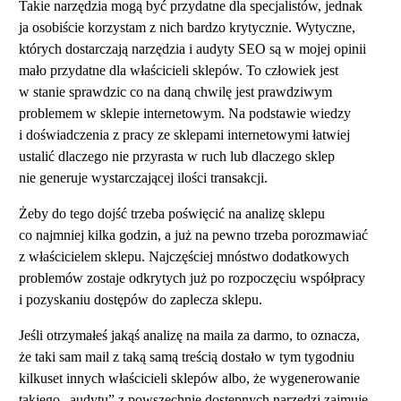
Takie narzędzia mogą być przydatne dla specjalistów, jednak
ja osobiście korzystam z nich bardzo krytycznie. Wytyczne,
których dostarczają narzędzia i audyty SEO są w mojej opinii
mało przydatne dla właścicieli sklepów. To człowiek jest
w stanie sprawdzic co na daną chwilę jest prawdziwym
problemem w sklepie internetowym. Na podstawie wiedzy
i doświadczenia z pracy ze sklepami internetowymi łatwiej
ustalić dlaczego nie przyrasta w ruch lub dlaczego sklep
nie generuje wystarczającej ilości transakcji.
Żeby do tego dojść trzeba poświęcić na analizę sklepu
co najmniej kilka godzin, a już na pewno trzeba porozmawiać
z właścicielem sklepu. Najczęściej mnóstwo dodatkowych
problemów zostaje odkrytych już po rozpoczęciu współpracy
i pozyskaniu dostępów do zaplecza sklepu.
Jeśli otrzymałeś jakąś analizę na maila za darmo, to oznacza,
że taki sam mail z taką samą treścią dostało w tym tygodniu
kilkuset innych właścicieli sklepów albo, że wygenerowanie
takiego „audytu” z powszechnie dostępnych narzędzi zajmuje